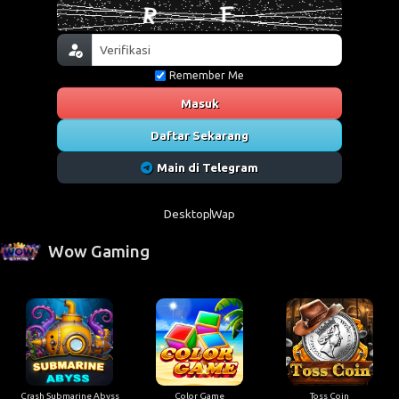
Remember Me
Masuk
Daftar Sekarang
Main di Telegram
Desktop
Wap
Wow Gaming
Crash Submarine Abyss
Color Game
Toss Coin