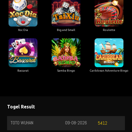
Xoc Dia
Big and Small
Roulette
Baccarat
Samba Bingo
Caribbean Adventure Bingo
Togel Result
TOTO WUHAN
09-08-2026
CAR
5412