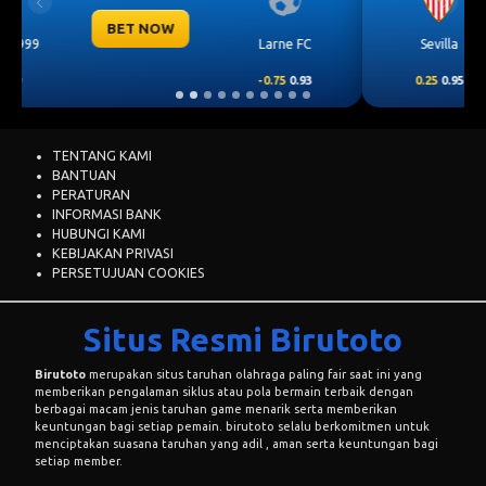
Previous
Next
BET NOW
Sevilla
Rayo Vallecano
0.25
0.95
-0.25
0.95
TENTANG KAMI
BANTUAN
PERATURAN
INFORMASI BANK
HUBUNGI KAMI
KEBIJAKAN PRIVASI
PERSETUJUAN COOKIES
Situs Resmi Birutoto
Birutoto
merupakan situs taruhan olahraga paling fair saat ini yang
memberikan pengalaman siklus atau pola bermain terbaik dengan
berbagai macam jenis taruhan game menarik serta memberikan
keuntungan bagi setiap pemain. birutoto selalu berkomitmen untuk
menciptakan suasana taruhan yang adil , aman serta keuntungan bagi
setiap member.