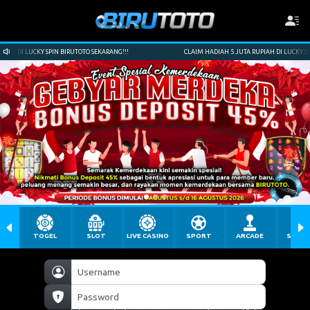
I LUCKY SPIN BIRUTOTO SEKARANG!!!
CLAIM HADIAH 5 JUTA RUPIAH DI LUCKY SPIN BI
TOGEL
SLOT
LIVE CASINO
SPORT
ARCADE
SABU