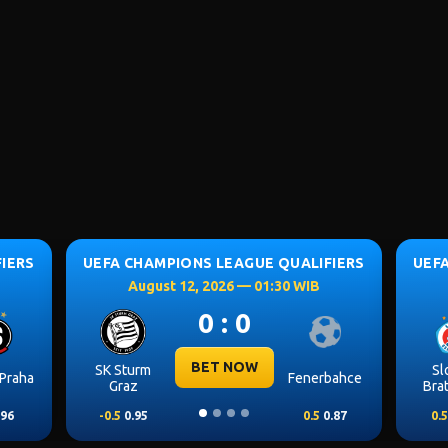
26
7/8/2026
7/8/2026
7/8/2026
7/8/2026
TOTOMACAU 2300
1391
6/8/2026
IERS
E-FOOTBALL F24 ELITE CLUB FRIENDLY
E-
August 7, 2026 — 16:30 WIB
2 : 0
BET NOW
Saint-
e-Chelsea
e-Sevilla
oise
e-
1.00
0.00
0.67
0.00
-0.91
0.7