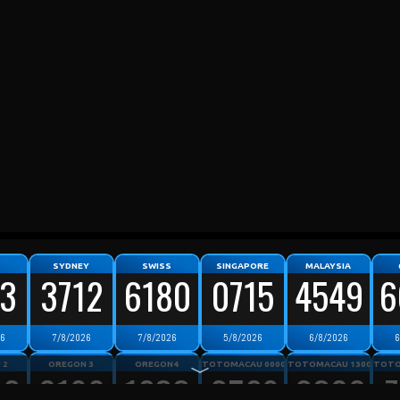
O
SYDNEY
SWISS
SINGAPORE
MALAYSIA
13
3712
6180
0715
4549
6
26
7/8/2026
7/8/2026
5/8/2026
6/8/2026
6
 2
OREGON 3
OREGON4
TOTOMACAU 0000
TOTOMACAU 1300
TOTO
06
0198
1233
6529
6300