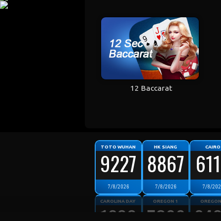
12 Baccarat
TOTO WUHAN
HK SIANG
CAIR
9227
8867
61
7/8/2026
7/8/2026
7/8/20
CAROLINA DAY
OREGON 1
OREGON
1200
5398
24