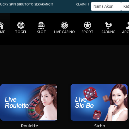
Y SPIN BIRUTOTO SEKARANG!!!
CLAIM HADIAH 5 JUTA RUPIAH DI LUCKY
ME
TOGEL
SLOT
LIVE CASINO
SPORT
SABUNG
ARC
Roulette
Sicbo