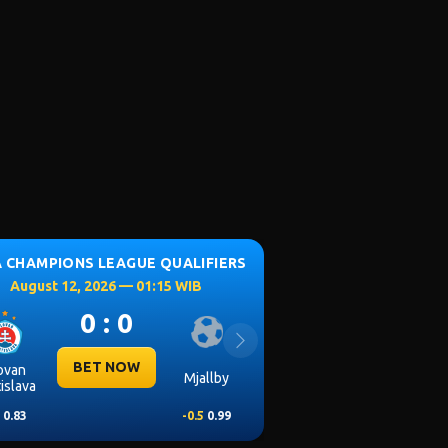
7/8/2026
6/8/2026
6/8/2026
FOOTBALL F24 INTERNATIONAL
FRIENDLY
August 7, 2026 — 16:30 WIB
3 : 0
Next
BET NOW
Spain
e-Finland
5
0.54
-0.75
-0.78