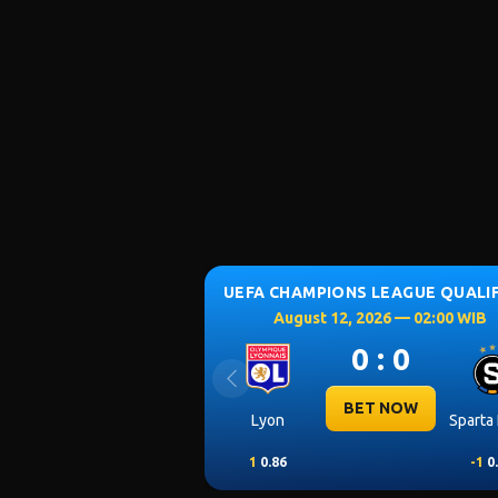
7/8/2026
7/8/2026
7/8/20
UEFA CHAMPIONS LEAGUE QUALIF
August 11, 2026 — 22:59 WIB
0 : 0
Previous
BET NOW
Union 
Bodo Glimt
Gill
0.75
0.82
-0.75