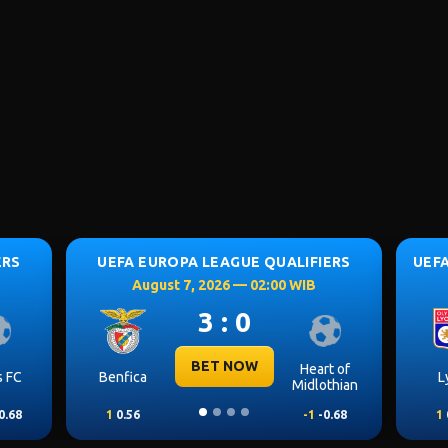
26
6/8/2026
6/8/2026
7/8/2026
6/8/2026
TOTOMACAU 2300
1391
6/8/2026
NAL
E-FOOTBALL F24 ELITE CLUB FRIENDLY
E-
August 7, 2026 — 03:00 WIB
0 : 1
BET NOW
e-Everton
e-Arsenal
les
e-E
-0.5
-0.83
0.5
0.59
0.56
1.7