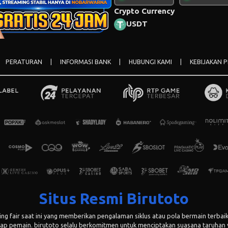
Telkomsel
Axiata
Crypto Currency
USDT
PERATURAN
|
INFORMASI BANK
|
HUBUNGI KAMI
|
KEBIJAKAN P
Situs Resmi Birutoto
ing fair saat ini yang memberikan pengalaman siklus atau pola bermain terba