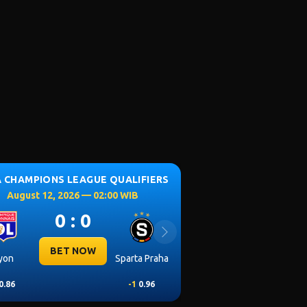
6/8/2026
6/8/2026
6/8/2026
FOOTBALL F24 INTERNATIONAL
FRIENDLY
August 7, 2026 — 04:00 WIB
0 : 0
Next
BET NOW
ngland
e-Finland
5
0.70
-1.75
-0.94