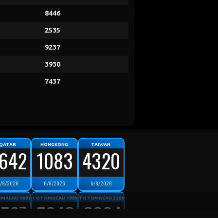
8446
2535
9237
3930
7437
QATAR
HONGKONG
TAIWAN
642
1083
4320
/8/2026
6/8/2026
6/8/2026
MACAU 1600
TOTOMACAU 1900
TOTOMACAU 2200
597
5843
3064