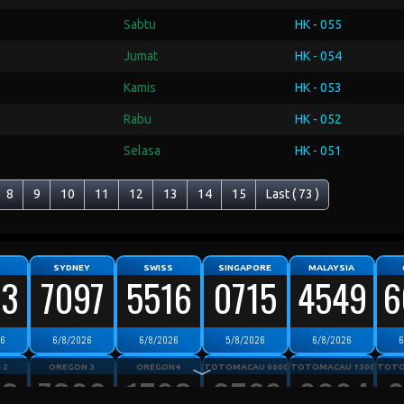
Sabtu
HK - 055
Jumat
HK - 054
Kamis
HK - 053
Rabu
HK - 052
Selasa
HK - 051
8
9
10
11
12
13
14
15
Last ( 73 )
O
SYDNEY
SWISS
SINGAPORE
MALAYSIA
53
7097
5516
0715
4549
6
26
6/8/2026
6/8/2026
5/8/2026
6/8/2026
6
 2
OREGON 3
OREGON4
TOTOMACAU 0000
TOTOMACAU 1300
TOTO
23
7388
1593
6529
9894
0