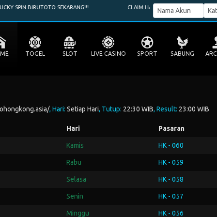
Y SPIN BIRUTOTO SEKARANG!!!
CLAIM HADIAH 5 JUTA RUPIAH DI LUCKY
ME
TOGEL
SLOT
LIVE CASINO
SPORT
SABUNG
ARC
ttohongkong.asia/
, Hari:
Setiap Hari
, Tutup:
22:30 WIB
, Result:
23:00 WIB
Hari
Pasaran
Kamis
HK - 060
Rabu
HK - 059
Selasa
HK - 058
Senin
HK - 057
Minggu
HK - 056