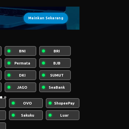
Mainkan Sekarang
BRI
Maybank
Sinarmas
Mega
BJB
BluBCA
Superbank
Allobank
SUMUT
SeaBank
OVO
ShopeePay
Sakuku
Luar