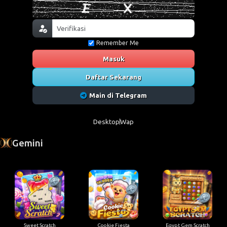
Remember Me
Masuk
Daftar Sekarang
Main di Telegram
Desktop
Wap
Gemini
Sweet Scratch
Cookie Fiesta
Egypt Gem Scratch