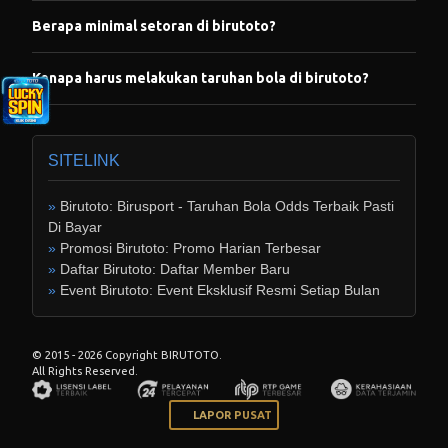
Benar! birutoto merupakan situs resmi yang sudah tidak di
Berapa minimal setoran di birutoto?
ragukan lagi kredibilitasnya di industri taruhan online yang ada di
indonesia
Birutoto menawarkan setoran terendah dimulai dari lima ribu
Kenapa harus melakukan taruhan bola di birutoto?
rupiah dengan minimal penarikan lima puluh ribu rupiah saja, anda
dapat melakukan setoran menggunakan Transfer Bank, E-Wallet,
Birutoto selalu mengedepankan sistem permainan yang fair dan
Pulsa serta QRIS 1 detik.
aman, ketika anda mencari situs taruhan olahraga terpercaya
contohnya untuk taruhan judi bola birutoto menjadi jawaban
SITELINK
paling tepat karena berapapun kemenenangan anda pasti dibayar
lunas!
Birutoto: Birusport - Taruhan Bola Odds Terbaik Pasti
Di Bayar
Promosi Birutoto: Promo Harian Terbesar
Daftar Birutoto: Daftar Member Baru
Event Birutoto: Event Eksklusif Resmi Setiap Bulan
© 2015 - 2026 Copyright BIRUTOTO.
All Rights Reserved.
LAPOR PUSAT