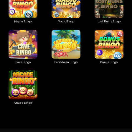
Maple Bingo
Magic Bingo
Lost Ruins Bingo
Cave Bingo
Caribbean Bingo
Bonus Bingo
Arcade Bingo