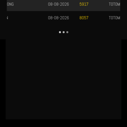
TOTOMACAU 1900
08-08-2026
9031
TOTOMACAU 2200
08-08-2026
6525