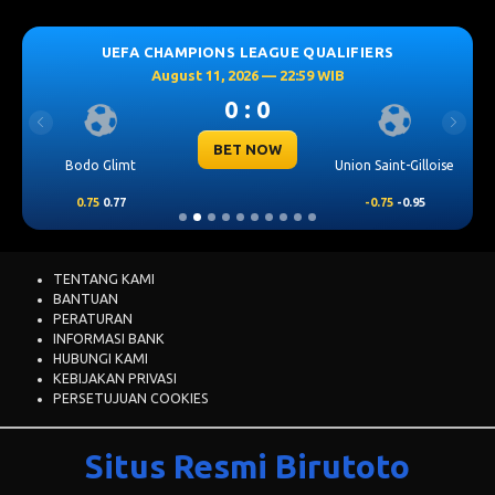
UEFA CHAMPIONS LEAGUE QUALIFIERS
August 11, 2026 — 22:59 WIB
0 : 0
Previous
Next
BET NOW
Bodo Glimt
Union Saint-Gilloise
0.75
0.77
-0.75
-0.95
TENTANG KAMI
BANTUAN
PERATURAN
INFORMASI BANK
HUBUNGI KAMI
KEBIJAKAN PRIVASI
PERSETUJUAN COOKIES
Situs Resmi Birutoto