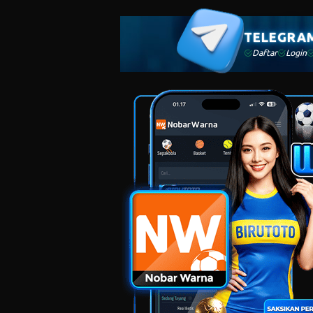
TELEGRA
Daftar
Login