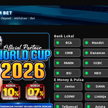
M BET
Deposit
Withdraw
Bet
Bank Lokal
BCA
Mandiri
CIMB
Danamon
PANIN
OCBC
BSI
NEO
E Money & Pulsa
Jenius
DANA
GOPAY
LinkAja