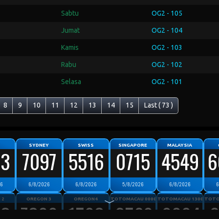
Sabtu
OG2 - 105
Jumat
OG2 - 104
Kamis
OG2 - 103
Rabu
OG2 - 102
Selasa
OG2 - 101
8
9
10
11
12
13
14
15
Last ( 73 )
O
SYDNEY
SWISS
SINGAPORE
MALAYSIA
53
7097
5516
0715
4549
6
26
6/8/2026
6/8/2026
5/8/2026
6/8/2026
6
 2
OREGON 3
OREGON4
TOTOMACAU 0000
TOTOMACAU 1300
TOTO
23
7388
1593
6529
9894
0