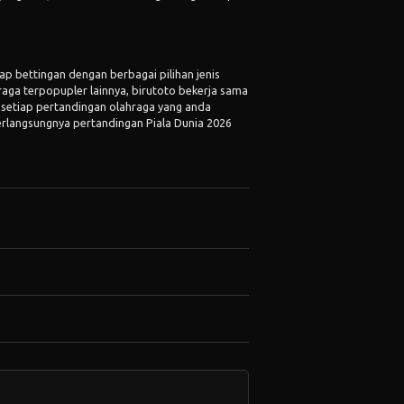
ang adil , aman serta keuntungan bagi setiap
ap bettingan dengan berbagai pilihan jenis
hraga terpopupler lainnya, birutoto bekerja sama
setiap pertandingan olahraga yang anda
rlangsungnya pertandingan Piala Dunia 2026
 indonesia
, anda dapat melakukan setoran menggunakan
 contohnya untuk taruhan judi bola birutoto