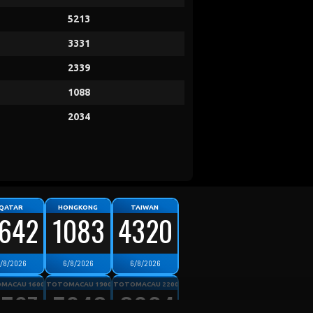
5213
3331
2339
1088
2034
QATAR
HONGKONG
TAIWAN
642
1083
4320
/8/2026
6/8/2026
6/8/2026
MACAU 1600
TOTOMACAU 1900
TOTOMACAU 2200
597
5843
3064