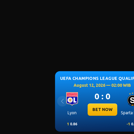
7/8/2026
7/8/2026
6/8/20
E-FOOTBALL F24 INTERNATIO
FRIENDLY
August 7, 2026 — 06:00 WIB
0 : 0
Previous
BET NOW
e
e-Italy
Nether
-0.75
-0.81
0.75